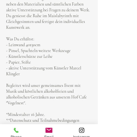
neben den Materialien und sämtlichen Farben
aktive Unterstützung bei Fragen zu deinem Werk.
Du geniesst die Ruhe im Maislabyrinth mit
Gleichgesinnten und fertigst dein individuelles
Kunstwerk an.
Was Du erhältst:
- Leinwand 40x30cm
- Pinsel, Spachteln weitere Werkzeuge
- Künstlerschürze zur Leihe
- Papier, Stifte
- aktive Unterstützung vom Künstler Marcel
Klingler
Begleitet wird unser gemeinsames Event mit
Musik und köstlichen alkoholfreien und
alkoholischen Getränken aus unserem Hof Cafe
"Vogelnest".
*Mindestalter 16 Jahre.
**Datenschutz und Teilnahmebedingungen
erhältst Du nach Buchung per Mail
Phone
Email
Instagram