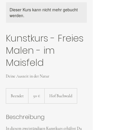
Dieser Kurs kann nicht mehr gebucht
werden.
Kunstkurs - Freies
Malen - im
Maisfeld
Deine Auszeit in der Natur
50
Euro
Beendet
B
50 €
Hof Buchwald
e
e
n
Beschreibung
d
e
In diesem zweistündigen Kunstkurs erhältst Du
t