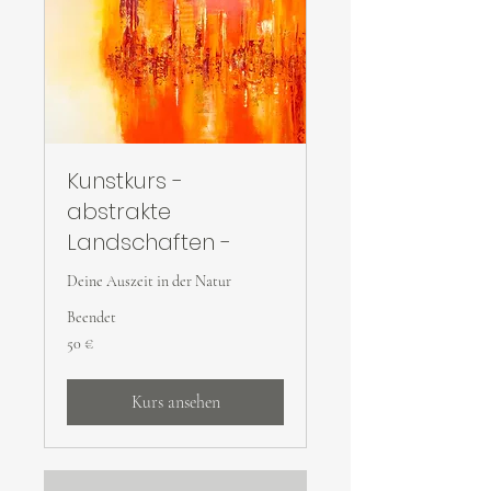
Kunstkurs -
abstrakte
Landschaften -
Deine Auszeit in der Natur
Beendet
50
50 €
Euro
Kurs ansehen