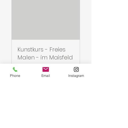
Kunstkurs - Freies
Malen - im Maisfeld
Deine Auszeit in der Natur
Phone
Email
Instagram
Beendet
50
50 €
Euro
Kurs ansehen