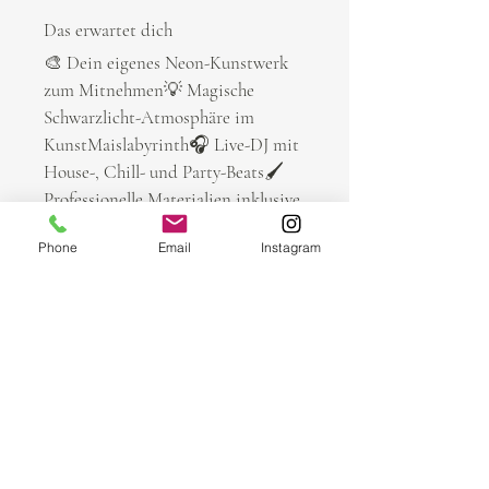
Das erwartet dich
🎨 Dein eigenes Neon-Kunstwerk 
zum Mitnehmen💡 Magische 
Schwarzlicht-Atmosphäre im 
KunstMaislabyrinth🎧 Live-DJ mit 
House-, Chill- und Party-Beats🖌️ 
Professionelle Materialien inklusive
🤝 Persönliche Begleitung durch 
Phone
Email
Instagram
Künstler Marcel Klingler📸 
Spektakuläre Erinnerungsfotos 
unter Schwarzlicht
Sichere dir jetzt deinen Platz und 
werde Teil eines der 
außergewöhnlichsten Kreativ-
Events des Sommers.